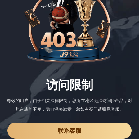
访问限制
尊敬的用户，由于相关法律限制，您所在地区无法访问J9产品，对
此造成的不便，我们深表歉意，您如有疑问请联系客服。
联系客服